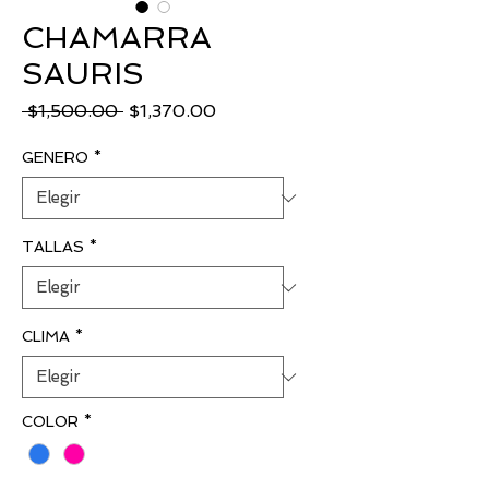
CHAMARRA
SAURIS
Precio
Precio
 $1,500.00 
$1,370.00
de
oferta
GENERO
*
TALLAS
*
CLIMA
*
COLOR
*