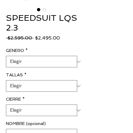
SPEEDSUIT LQS
2.3
Precio
Precio
 $2,595.00 
$2,495.00
de
oferta
GENERO
*
TALLAS
*
CIERRE
*
NOMBRE (opcional)